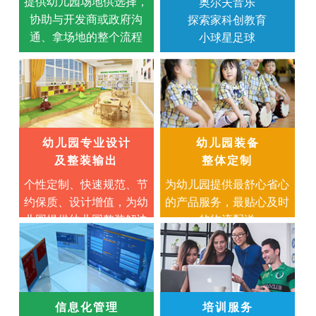
提供幼儿园场地供选择，
奥尔夫音乐
协助与开发商或政府沟
探索家科创教育
通、拿场地的整个流程
小球星足球
幼儿园专业设计
幼儿园装备
及整装输出
整体定制
个性定制、快速规范、节
为幼儿园提供最舒心省心
约保质、设计增值，为幼
的产品服务，最贴心及时
儿园提供幼儿园整装解决
的物流配送
方案
信息化管理
培训服务