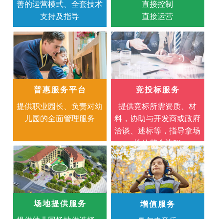
善的运营模式、全套技术
直接控制
支持及指导
直接运营
普惠服务平台
竞投标服务
提供职业园长、负责对幼
提供竞标所需资质、材
儿园的全面管理服务
料，协助与开发商或政府
洽谈、述标等，指导拿场
地的整个流程
场地提供服务
增值服务